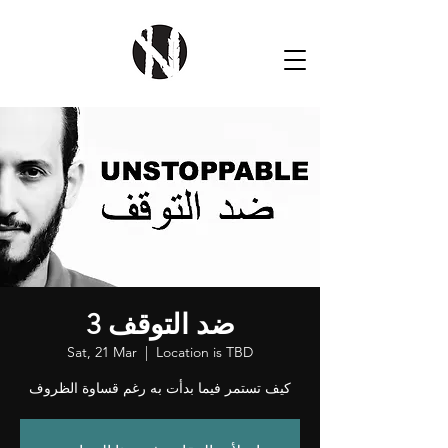
ضد التوقف 3
Sat, 21 Mar
  |  
Location is TBD
كيف تستمر فيما بدأت به رغم قساوة الظروف